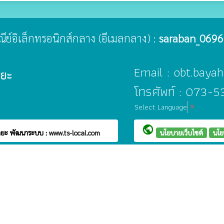
ษณีย์อิเล็กทรอนิกส์กลาง (อีเมลกลาง) :
saraban_0696
Email : obt.bay
ายะ
โทรศัพท์ : 073-
Select Language
▼
public
บายะ
พัฒนาระบบ :
www.ts-local.com
นโยบายเว็บไซต์
นโย