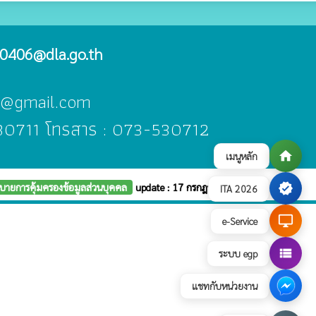
0406@dla.go.th
ah@gmail.com
530711 โทรสาร : 073-530712
home
เมนูหลัก
บายการคุ้มครองข้อมูลส่วนบุคคล
update : 17 กรกฎาคม 2569
verified
ITA 2026
desktop_windows
e-Service
view_list
ระบบ egp
แชทกับหน่วยงาน