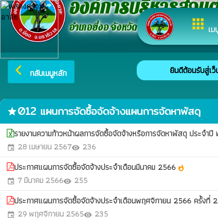
องค์การบริหารส่วน
apps
อำเภอยี่งอ จังหวัดนราธิวาส
เมน
ยินดีต้อนรับสู่เว
arrow_back_ios
กลับเมนูหลัก
012 แผนการจัดซื้อจัดจ้างแผนการจัดหาพัสดุ
star
รายงานความก้าวหน้าผลการจัดซื้อจัดจ้างหรือการจัดหาพัสดุ ประจำปี
28 เมษายน 2567
236
event
visibility
ประกาศแผนการจัดซื้อจัดจ้างประจำเดือนมีนาคม 2566
whatshot
7 มีนาคม 2566
255
event
visibility
ประกาศแผนการจัดซื้อจัดจ้างประจำเดือนพฤศจิกายน 2566 ครั้งที่ 
29 พฤศจิกายน 2565
235
event
visibility