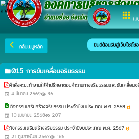
องค์การบริหารส่วน
apps
อำเภอยี่งอ จังหวัดนราธิวาส
เมน
ยินดีต้อนรับสู่เว็บไซต์ข
arrow_back_ios
กลับเมนูหลัก
015 การขับเคลื่อนจริยธรรม
folder
คำสั่งคณะทำงานให้คำปรึกษาตอบคำถามทางจริยธรรมและขับเคลื่อ
4 มีนาคม 2569
36
event
visibility
กิจกรรมเสริมสร้างจริยธรรม ประจำปีงบประมาณ พ.ศ. 2568
find_in_page
whatshot
10 เมษายน 2568
207
event
visibility
กิจกรรมเสริมสร้างจริยธรรม ประจำปีงบประมาณ พ.ศ. 2567
whatshot
21 กุมภาพันธ์ 2567
186
event
visibility