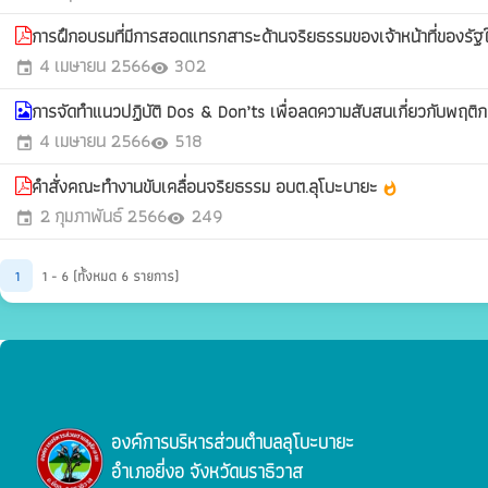
การฝึกอบรมที่มีการสอดแทรกสาระด้านจริยธรรมของเจ้าหน้าที่ของรั
4 เมษายน 2566
302
event
visibility
การจัดทำแนวปฏิบัติ Dos & Don’ts เพื่อลดความสับสนเกี่ยวกับพ
4 เมษายน 2566
518
event
visibility
คำสั่งคณะทำงานขับเคลื่อนจริยธรรม อบต.ลุโบะบายะ
whatshot
2 กุมภาพันธ์ 2566
249
event
visibility
1
1 - 6 (ทั้งหมด 6 รายการ)
องค์การบริหารส่วนตำบลลุโบะบายะ
อำเภอยี่งอ จังหวัดนราธิวาส